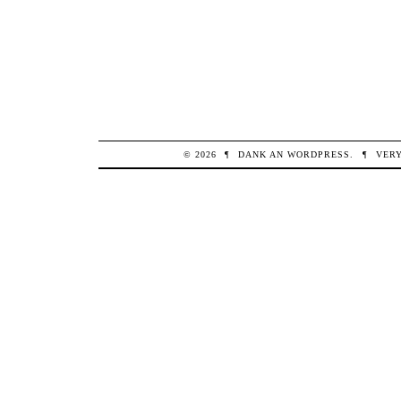
© 2026
¶
DANK AN
WORDPRESS
.
¶
VER