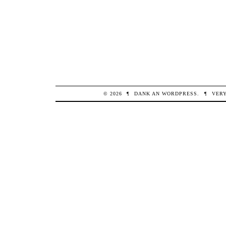
© 2026
¶
DANK AN
WORDPRESS
.
¶
VER