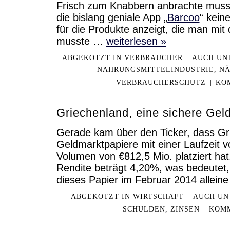
Frisch zum Knabbern anbrachte musste
die bislang geniale App „
Barcoo
“ kein
für die Produkte anzeigt, die man mit 
musste …
weiterlesen »
ABGEKOTZT IN
VERBRAUCHER
|
AUCH UN
NAHRUNGSMITTELINDUSTRIE
,
N
VERBRAUCHERSCHUTZ
|
KO
Griechenland, eine sichere Gel
Gerade kam über den Ticker, dass Gr
Geldmarktpapiere mit einer Laufzeit
Volumen von €812,5 Mio. platziert hat.
Rendite beträgt 4,20%, was bedeutet,
dieses Papier im Februar 2014 allei
ABGEKOTZT IN
WIRTSCHAFT
|
AUCH UN
SCHULDEN
,
ZINSEN
|
KOMM