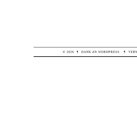
© 2026
¶
DANK AN
WORDPRESS
.
¶
VER