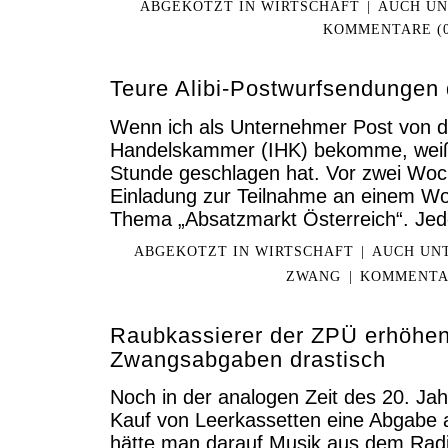
ABGEKOTZT IN
WIRTSCHAFT
|
AUCH U
KOMMENTARE (0
Teure Alibi-Postwurfsendungen 
Wenn ich als Unternehmer Post von de
Handelskammer (IHK) bekomme, weiß 
Stunde geschlagen hat. Vor zwei Woch
Einladung zur Teilnahme an einem W
Thema „Absatzmarkt Österreich“. Je
ABGEKOTZT IN
WIRTSCHAFT
|
AUCH UN
ZWANG
|
KOMMENTAR
Raubkassierer der ZPÜ erhöhen
Zwangsabgaben drastisch
Noch in der analogen Zeit des 20. Ja
Kauf von Leerkassetten eine Abgabe 
hätte man darauf Musik aus dem Rad