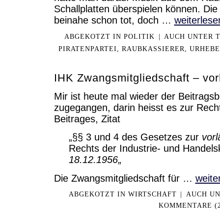
Schallplatten überspielen können. Die 
beinahe schon tot, doch …
weiterlese
ABGEKOTZT IN
POLITIK
|
AUCH UNTER 
PIRATENPARTEI
,
RAUBKASSIERER
,
URHEBE
IHK Zwangsmitgliedschaft – vorl
Mir ist heute mal wieder der Beitrags
zugegangen, darin heisst es zur Rech
Beitrages, Zitat
„§§ 3 und 4 des Gesetzes zur
vorl
Rechts der Industrie- und Hande
18.12.1956
„
Die Zwangsmitgliedschaft für …
weite
ABGEKOTZT IN
WIRTSCHAFT
|
AUCH U
KOMMENTARE (2