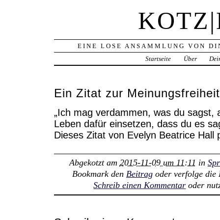
KOTZ
EINE LOSE ANSAMMLUNG VON DI
Startseite
Über
Dei
Ein Zitat zur Meinungsfreiheit
„Ich mag verdammen, was du sagst, a
Leben dafür einsetzen, dass du es sag
Dieses Zitat von Evelyn Beatrice Hall p
Abgekotzt am
2015-11-09 um 11:11
in
Sp
Bookmark den
Beitrag
oder verfolge di
Schreib einen Kommentar
oder nut