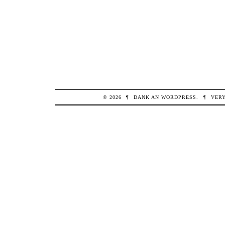
© 2026
¶
DANK AN
WORDPRESS
.
¶
VER