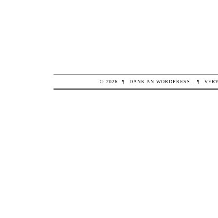
© 2026
¶
DANK AN
WORDPRESS
.
¶
VER