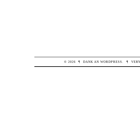
© 2026
¶
DANK AN
WORDPRESS
.
¶
VER