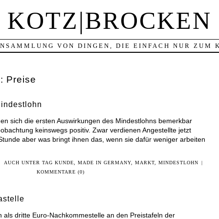
KOTZ|BROCKEN
ANSAMMLUNG VON DINGEN, DIE EINFACH NUR ZUM 
v:
Preise
indestlohn
en sich die ersten Auswirkungen des Mindestlohns bemerkbar
obachtung keinswegs positiv. Zwar verdienen Angestellte jetzt
tunde aber was bringt ihnen das, wenn sie dafür weniger arbeiten
|
AUCH UNTER TAG
KUNDE
,
MADE IN GERMANY
,
MARKT
,
MINDESTLOHN
|
KOMMENTARE (0)
stelle
n als dritte Euro-Nachkommestelle an den Preistafeln der