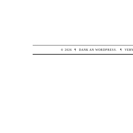
© 2026
¶
DANK AN
WORDPRESS
.
¶
VER