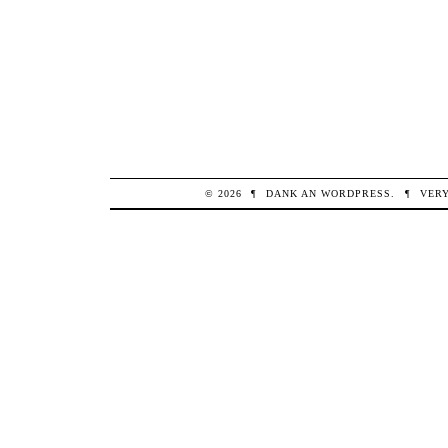
© 2026
¶
DANK AN
WORDPRESS
.
¶
VER