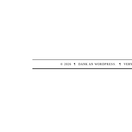
© 2026
¶
DANK AN
WORDPRESS
.
¶
VER